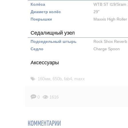
Колёса
WTB ST I19/Sram 
Диаметр колёс
29"
Покрышки
Maxxis High Rolle
Седалищный узел
Подседельный штырь
Rock Shox Reverb
Седло
Charge Spoon
Аксессуары
160мм
,
650b
,
fab4
,
maxx
0
1616
КОММЕНТАРИИ