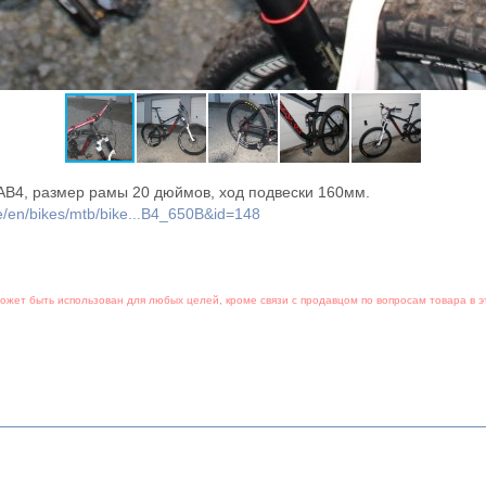
B4, размер рамы 20 дюймов, ход подвески 160мм.
/en/bikes/mtb/bike...B4_650B&id=148