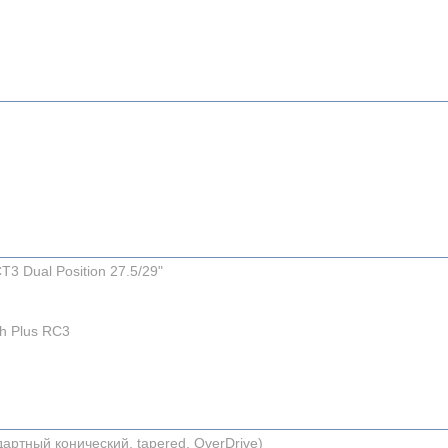
T3 Dual Position 27.5/29"
h Plus RC3
ндартный конический, tapered, OverDrive)