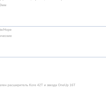
00мм
te/Hope
ические
влен расширитель Kore 42T и звезда OneUp 16T