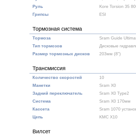
Руль
Kore Torsion 35 8
Грипсы
ESI
Тормозная система
Тормоза
Sram Guide Ultima
Тип тормозов
Дисковые гидравл
Размер тормозных дисков
203мм (8")
Трансмиссия
Количество скоростей
10
Манетки
Sram Х0
Задний переключатель
Sram X0 Type2
Система
Sram X0 170мм
Кассета
Sram 1070 устано
Цепь
KMC X10
Вилсет