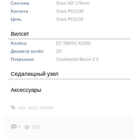
Система
Sram NX 175mm
Кассета
Sram PG1130
Цепь
Sram PC1130
Вилсет
Колёса
DT SWISS X1600
Диаметр колёс
26"
Покрышки
Continental Baron 2.3
Седалищный узел
Аксессуары
yeti
,
asr5
,
carbon
0
1981