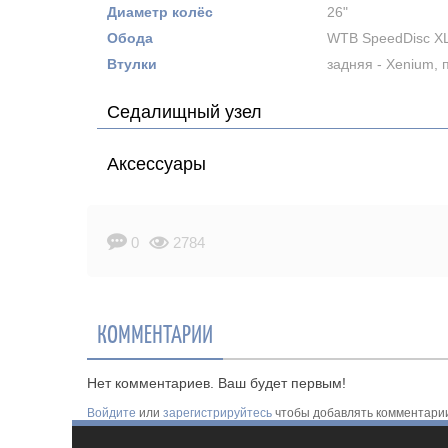
Диаметр колёс
26"
Обода
WTB SpeedDisc X
Втулки
задняя - Xenium, 
Седалищный узел
Аксессуары
0
2784
КОММЕНТАРИИ
Нет комментариев. Ваш будет первым!
Войдите
или
зарегистрируйтесь
чтобы добавлять комментари