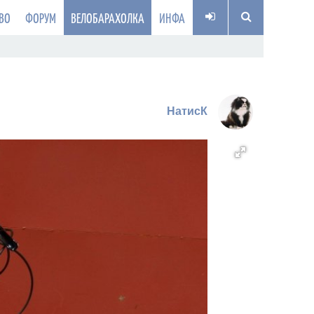
ВО
ФОРУМ
ВЕЛОБАРАХОЛКА
ИНФА
НатисК