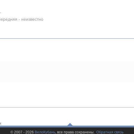
L
передняя - неизвестно
и
© 2007 - 2026
ВелоКубань
, все права сохранены.
Обратная связь