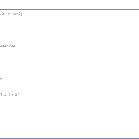
ный прямой)
ические
я
 1.0 BG 34T