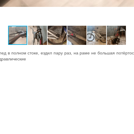
пед в полном стоке, ездил пару раз, на раме не большая потёртос
идравлические