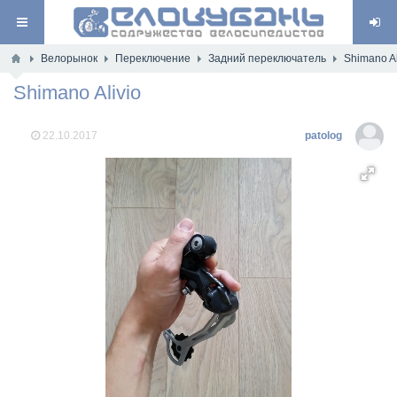
Велорынок
Переключение
Задний переключатель
Shimano Al
Shimano Alivio
22.10.2017
patolog