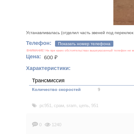
Устанавливалась (отделил часть звеней под переклюк с
Телефон:
Показать номер телефона
Цена:
600 ₽
Характеристики:
Трансмиссия
Количество скоростей
9
pc951
,
срам
,
sram
,
цепь
,
951
0
1240