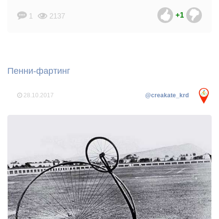
велосипед
+1
1
2137
Пенни-фартинг
28.10.2017
@creakate_krd