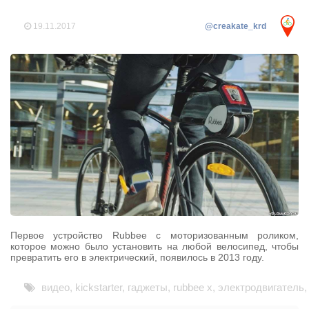
19.11.2017
@creakate_krd
Первое устройство Rubbee с моторизованным роликом,
которое можно было установить на любой велосипед, чтобы
превратить его в электрический, появилось в 2013 году.
видео
,
kickstarter
,
гаджеты
,
rubbee x
,
электродвигатель
,