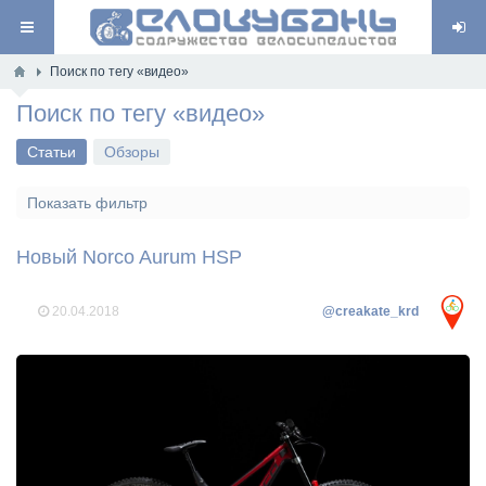
Поиск по тегу «видео»
Поиск по тегу «видео»
Статьи
Обзоры
Показать фильтр
Новый Norco Aurum HSP
20.04.2018
@creakate_krd