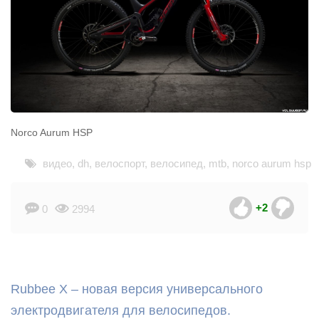
Norco Aurum HSP
видео
,
dh
,
велоспорт
,
велосипед
,
mtb
,
norco aurum hsp
+2
0
2994
Rubbee X – новая версия универсального
электродвигателя для велосипедов.