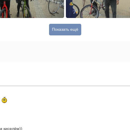
Показать ещё
м киселём))