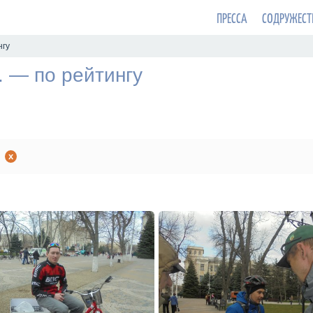
ПРЕССА
СОДРУЖЕСТ
нгу
. — по рейтингу
x