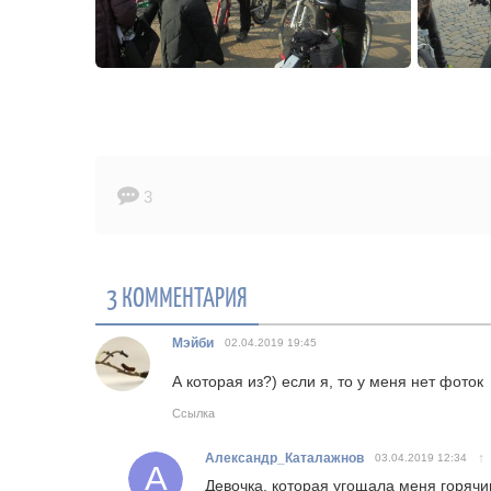
3
3 КОММЕНТАРИЯ
Мэйби
02.04.2019
19:45
А которая из?) если я, то у меня нет фоток
Ссылка
Александр_Каталажнов
↑
03.04.2019
12:34
Девочка, которая угощала меня горячи