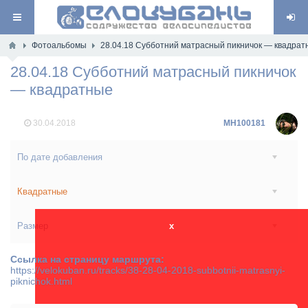
Фотоальбомы
28.04.18 Субботний матрасный пикничок — квадрат
28.04.18 Субботний матрасный пикничок
— квадратные
30.04.2018
MH100181
По дате добавления
Квадратные
Размер
x
Ссылка на страницу маршрута:
https://velokuban.ru/tracks/38-28-04-2018-subbotnii-matrasnyi-
piknichok.html