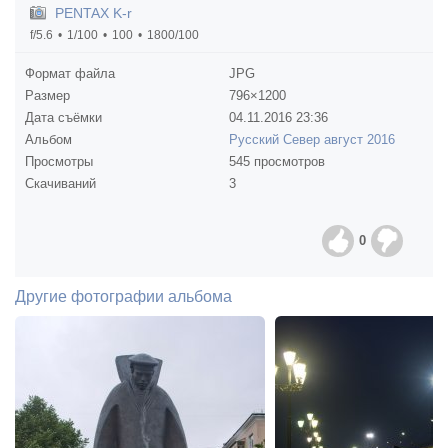
PENTAX K-r
f/5.6
1/100
100
1800/100
Формат файла
JPG
Размер
796×1200
Дата съёмки
04.11.2016
23:36
Альбом
Русский Север август 2016
Просмотры
545 просмотров
Скачиваний
3
0
Другие фотографии альбома