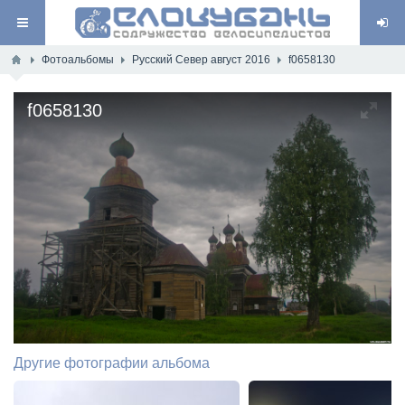
Фотоальбомы
Русский Север август 2016
f0658130
f0658130
Другие фотографии альбома