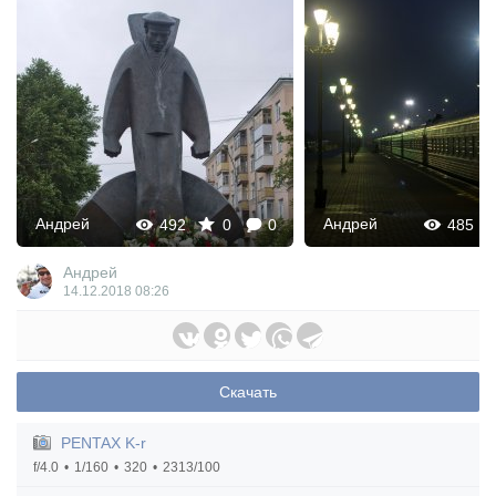
Андрей
Андрей
492
0
0
485
Андрей
14.12.2018
08:26
Скачать
PENTAX K-r
f/4.0
1/160
320
2313/100