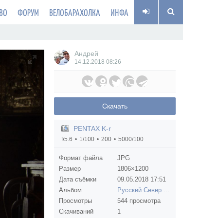
ВО
ФОРУМ
ВЕЛОБАРАХОЛКА
ИНФА
Андрей
14.12.2018
08:26
Скачать
PENTAX K-r
f/5.6
1/100
200
5000/100
Формат файла
JPG
Размер
1806×1200
Дата съёмки
09.05.2018
17:51
Альбом
Русский Север август 2016
Просмотры
544 просмотра
Скачиваний
1