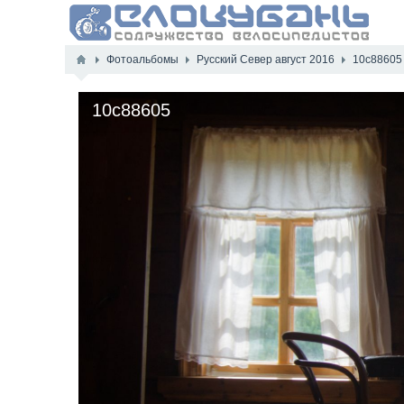
Фотоальбомы
Русский Север август 2016
10c88605
10c88605