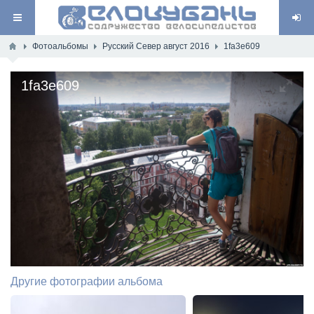
Фотоальбомы
Русский Север август 2016
1fa3e609
1fa3e609
Другие фотографии альбома