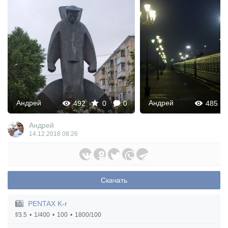
Андрей
Андрей
492
0
0
485
Андрей
14.12.2018
08:26
Скачать
PENTAX K-r
f/3.5
1/400
100
1800/100