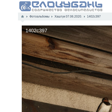
Фотоальбомы
Хаштук 07.06.2020.
1402c397
1402c397