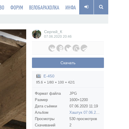
ВО
ФОРУМ
ВЕЛОБАРАХОЛКА
ИНФА
Сергей_К
07.06.2020
20:46
Скачать
E-450
f/5.6
1/80
100
42/1
Формат файла
JPG
Размер
1600×1200
Дата съёмки
07.06.2020
11:19
Альбом
Хаштук 07.06.2020.
Просмотры
530 просмотров
Скачиваний
2