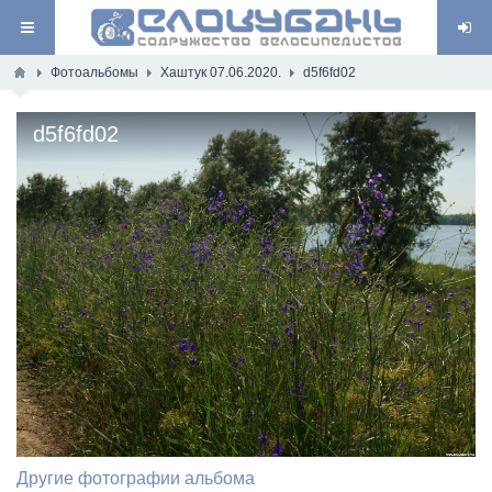
Фотоальбомы
Хаштук 07.06.2020.
d5f6fd02
d5f6fd02
Другие фотографии альбома