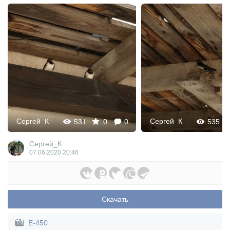
Сергей_К
Сергей_К
531
0
0
535
Сергей_К
07.06.2020
20:46
Скачать
E-450