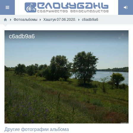
Фотоальбомы
Хаштук 07.06.2020.
c6adb9a6
c6adb9a6
Другие фотографии альбома