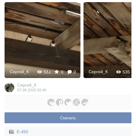
Сергей_К
Сергей_К
531
0
0
535
Сергей_К
07.06.2020
20:46
Скачать
E-450