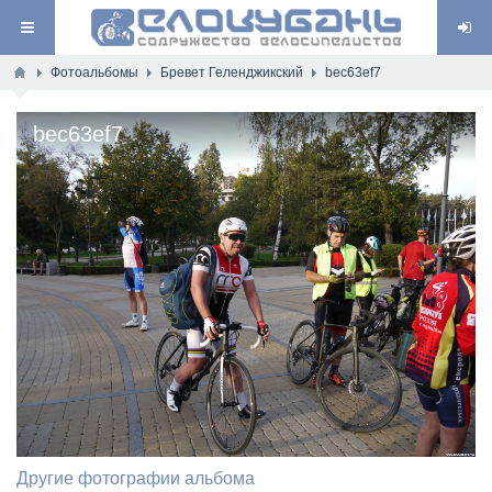
Фотоальбомы
Бревет Геленджикский
bec63ef7
bec63ef7
Другие фотографии альбома