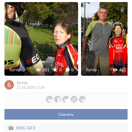
Бугор
Бугор
381
0
0
401
Бугор
11.10.2020
17:33
Скачать
DMC-GF3