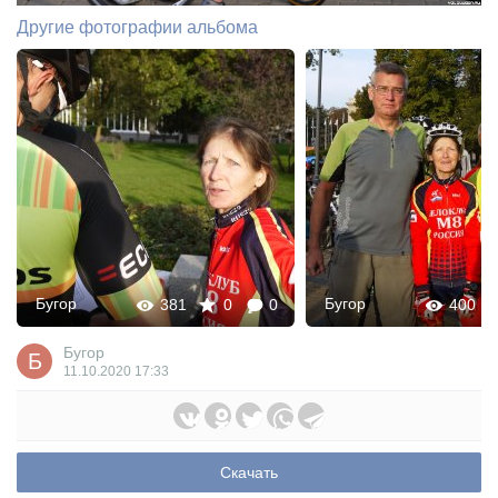
Другие фотографии альбома
Бугор
Бугор
381
0
0
400
Бугор
11.10.2020
17:33
Скачать