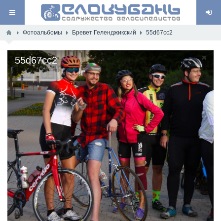
Фотоальбомы
Бревет Геленджикский
55d67cc2
55d67cc2