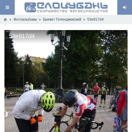
Фотоальбомы
Бревет Геленджикский
53e917d4
53e917d4