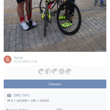
Бугор
11.10.2020
17:33
Скачать
DMC-GF3
f/4.5
10/1600
160
140/10