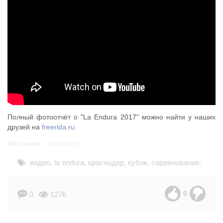
Полный фотоотчёт о "La Endura 2017" можно найти у наших
друзей на
freerida.ru
Источник:
AndreyPtr
видео
,
la endura
,
краснодар
,
кубок
,
соревнования
,
эндуро
,
рэс
0
0
1276