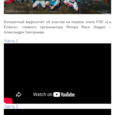
Колоритный видеоотчёт об участии на первом этапе РЭС «La
Endura», главного организатора Ялгора Race Эндуро –
Александра Григорьева.
Часть 1
Часть 2