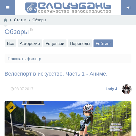
Статьи
Обзоры
Обзоры
RSS
Все
Авторские
Рецензии
Переводы
Рейтинг
Показать фильтр
Велоспорт в искусстве. Часть 1 - Аниме.
08.07.2017
Lady J