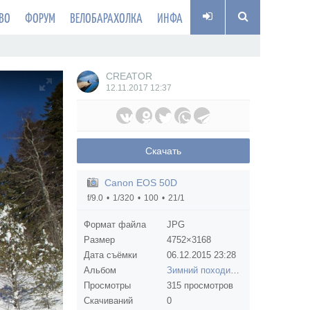
ВО
ФОРУМ
ВЕЛОБАРАХОЛКА
ИНФА
CREATOR
12.11.2017
12:37
Скачать
Canon EOS 50D
f/9.0
1/320
100
21/1
Формат файла
JPG
Размер
4752×3168
Дата съёмки
06.12.2015
23:28
Альбом
Зимний походик с детьми на Молочку (декабрь 2015)
Просмотры
315 просмотров
Скачиваний
0