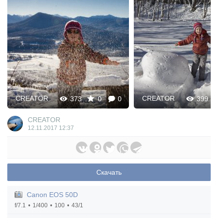
CREATOR
CREATOR
373
0
0
399
CREATOR
12.11.2017
12:37
Скачать
Canon EOS 50D
f/7.1
1/400
100
43/1