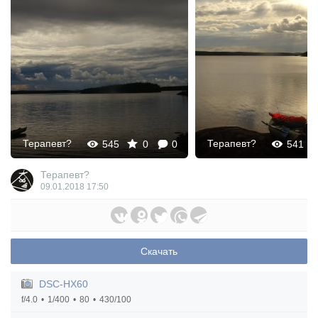
Терапевт?
Терапевт?
545
0
0
541
Терапевт?
09.01.2018
17:50
Скачать
DSC-HX60
f/4.0
1/400
80
430/100