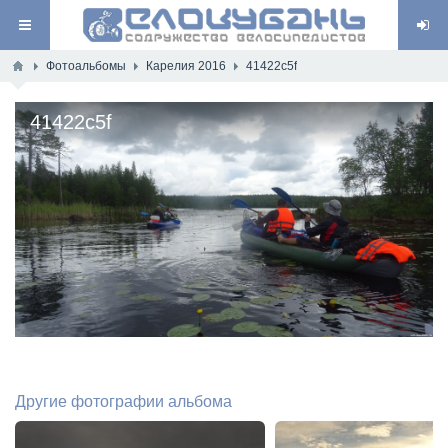
Фотоальбомы
Карелия 2016
41422c5f
41422c5f
Другие фотографии альбома