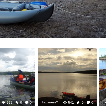
Терапевт?
Т
568
0
0
541
0
0