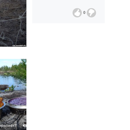
0
ерапевт?
Терапевт?
560
0
0
510
0