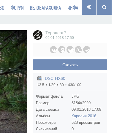
ВО
ФОРУМ
ВЕЛОБАРАХОЛКА
ИНФА
Терапевт?
09.01.2018
17:50
Скачать
DSC-HX60
f/3.5
1/30
80
430/100
Формат файла
JPG
Размер
5184×2920
Дата съёмки
09.01.2018
17:09
Альбом
Карелия 2016
Просмотры
528 просмотров
Скачиваний
0