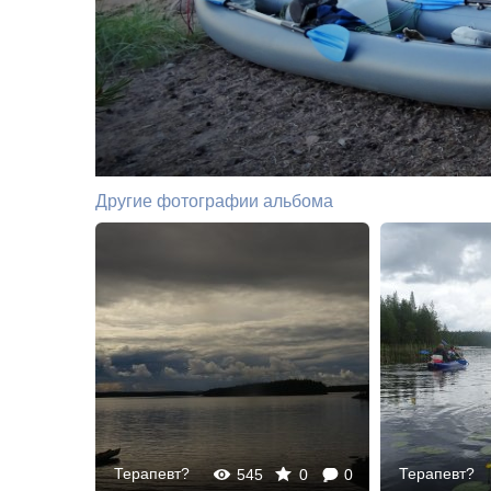
Другие фотографии альбома
Терапевт?
Терапевт?
0
0
545
0
0