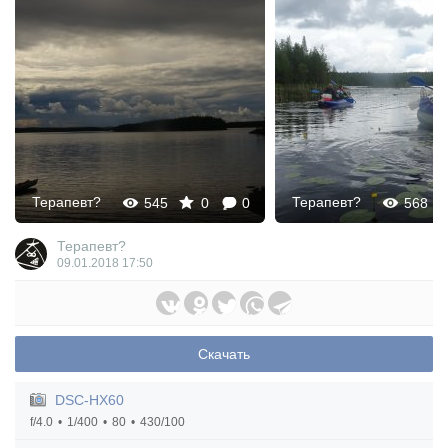
Терапевт?
Терапевт?
545
0
0
568
Терапевт?
09.01.2018
17:50
Скачать
DSC-HX60
f/4.0
1/400
80
430/100