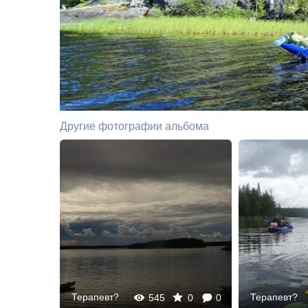
Другие фотографии альбома
Терапевт?
Терапевт?
0
0
545
0
0