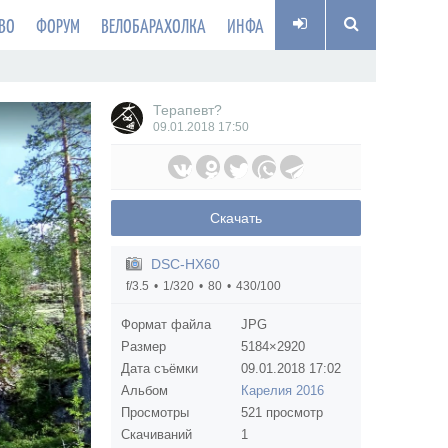
ВО
ФОРУМ
ВЕЛОБАРАХОЛКА
ИНФА
Терапевт?
09.01.2018
17:50
Скачать
DSC-HX60
f/3.5
1/320
80
430/100
Формат файла
JPG
Размер
5184×2920
Дата съёмки
09.01.2018
17:02
Альбом
Карелия 2016
Просмотры
521 просмотр
Скачиваний
1