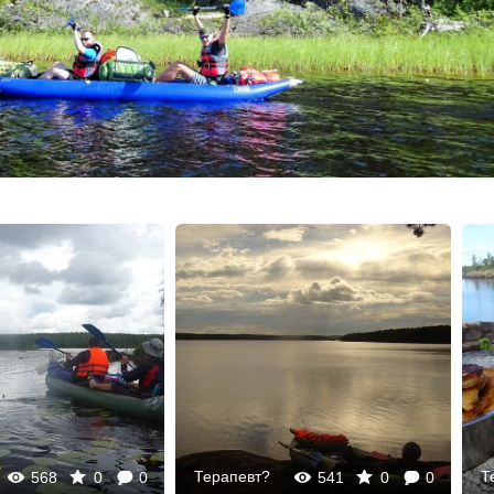
Терапевт?
Т
568
0
0
541
0
0