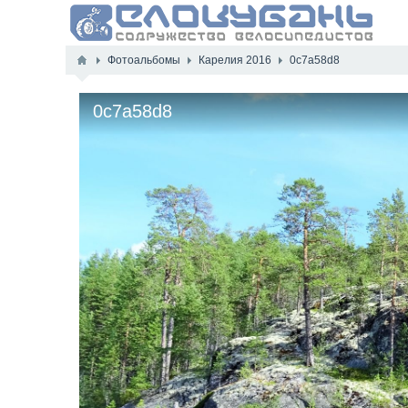
Фотоальбомы
Карелия 2016
0c7a58d8
0c7a58d8