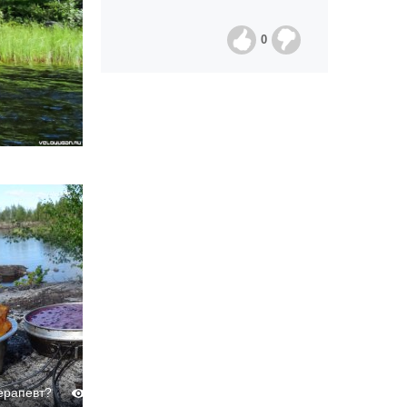
0
ерапевт?
Терапевт?
560
0
0
511
0