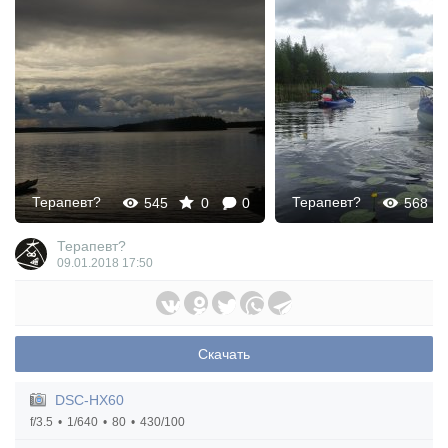
Терапевт?
Терапевт?
545
0
0
568
Терапевт?
09.01.2018
17:50
Скачать
DSC-HX60
f/3.5
1/640
80
430/100