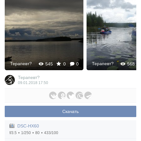
Терапевт?
Терапевт?
545
0
0
568
Терапевт?
09.01.2018
17:50
Скачать
DSC-HX60
f/3.5
1/250
80
433/100