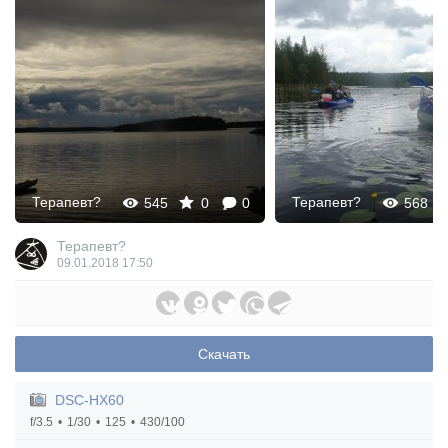
Терапевт?
Терапевт?
545
0
0
568
Терапевт?
09.01.2018
17:50
Скачать
DSC-HX60
f/3.5
1/30
125
430/100