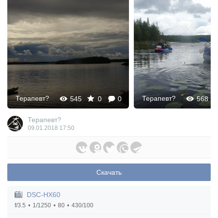
Терапевт?
Терапевт?
545
0
0
568
Терапевт?
09.01.2018
17:50
Скачать
DSC-HX60
f/3.5
1/1250
80
430/100